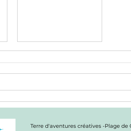
Atelier Journal Créatif et
Contes
Terre d'aventures créatives -Plage 