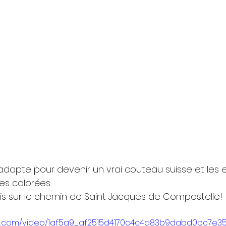
s'adapte pour devenir un vrai couteau suisse et les 
es colorées. 
s sur le chemin de Saint Jacques de Compostelle!
atic.com/video/1af5a9_af2515d4170c4c4a83b9dabd0bc7e35