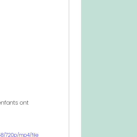
enfants ont 
8/720p/mp4/file